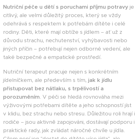
Nutriční péče u dětí s poruchami příjmu potravy
je
citlivý, ale velmi důležitý proces, který se vždy
odehrává s respektem k potřebám dítěte i celé
rodiny. Děti, které mají obtíže s jídlem – ať už z
důvodu strachu, nechutenství, vyhýbavosti nebo
jiných příčin – potřebují nejen odborné vedení, ale
také bezpečné a empatické prostředí.
Nutriční terapeut pracuje nejen s konkrétním
jídelníčkem, ale především s tím,
jak k jídlu
přistupovat bez nátlaku, s trpělivostí a
porozuměním
. V péči se hledá rovnováha mezi
výživovými potřebami dítěte a jeho schopností jíst
v klidu, bez strachu nebo stresu. Důležitou roli hrají i
rodiče – jsou aktivně zapojováni, dostávají podporu i
praktické rady, jak zvládat náročné chvíle u jídla.
Cílem není jen "dostat do dítěte více jídla", ale